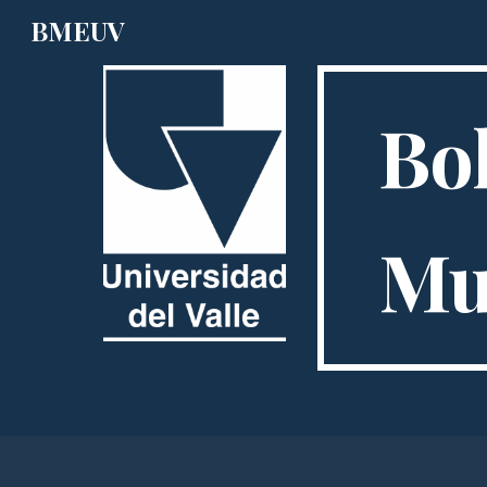
BMEUV
Sk
Bol
Mu