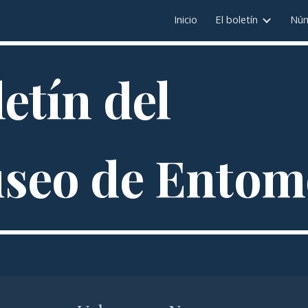
Inicio
El boletín
Núm
ip to main content
Skip to navigat
etín del 
seo de Entom