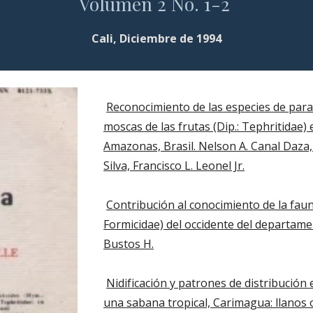
Volumen 2 No. 1-2 
Cali, Diciembre de 1994
Reconocimiento de las especies de paras
moscas de las frutas (Dip.: Tephritidae) 
Amazonas, Brasil. Nelson A. Canal Daza, 
Silva, Francisco L. Leonel Jr.
Contribución al conocimiento de la fau
Formicidae) del occidente del departamen
Bustos H.
Nidificación y patrones de distribución 
una sabana tropical, Carimagua: llanos o